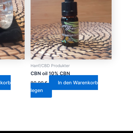
Hanf/CBD Produkter
CBN oil 10% CBN
nkorb
In den Warenkorb
90,00
€
legen