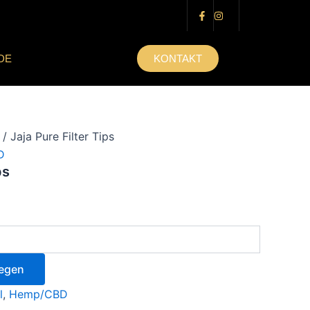
DE
KONTAKT
/ Jaja Pure Filter Tips
D
ps
legen
l
,
Hemp/CBD